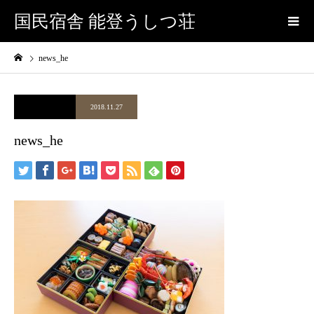
国民宿舎 能登うしつ荘
news_he
2018.11.27
news_he