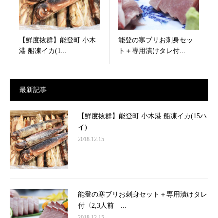
【鮮度抜群】能登町 小木
能登の寒ブリお刺身セッ
港 船凍イカ(1...
ト＋専用漬けタレ付...
最新記事
【鮮度抜群】能登町 小木港 船凍イカ(15ハ
イ)
2018.12.15
能登の寒ブリお刺身セット＋専用漬けタレ
付〈2,3人前 ...
2018.12.15