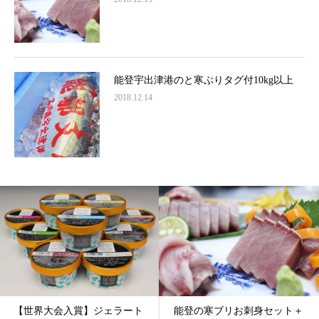
能登宇出津港のと寒ぶりタグ付10kg以上
2018.12.14
【世界大会入賞】ジェラート
能登の寒ブリお刺身セット＋