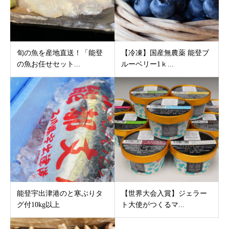
旬の魚を産地直送！「能登
【冷凍】国産無農薬 能登ブ
の魚お任せセット...
ルーベリー1ｋ...
能登宇出津港のと寒ぶりタ
【世界大会入賞】ジェラー
グ付10kg以上
ト大使がつくるマ...