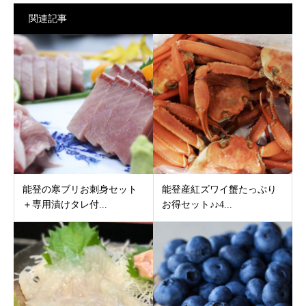
関連記事
能登の寒ブリお刺身セット
能登産紅ズワイ蟹たっぷり
＋専用漬けタレ付...
お得セット♪♪4...