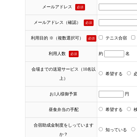
メールアドレス
必須
メールアドレス（確認）
必須
利用目的 ※（複数選択可）
テニス合宿
必須
利用人数
約
名
必須
会場までの送迎サービス（10名以
希望する
上）
お1人様御予算
円
昼食弁当の手配
希望する
合宿助成金制度をしっています
知っている
か？