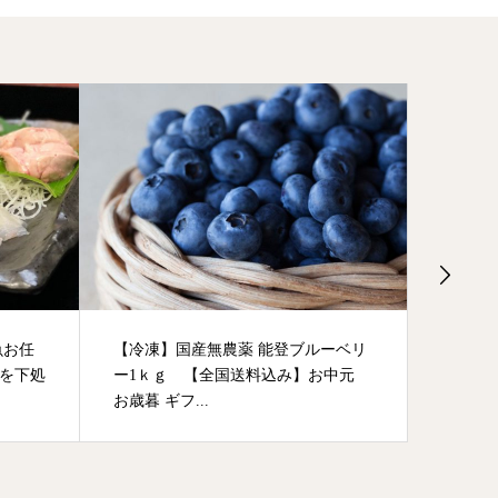
魚お任
【冷凍】国産無農薬 能登ブルーベリ
【鮮度
魚を下処
ー1ｋｇ 【全国送料込み】お中元
(15ハイ
お歳暮 ギフ...