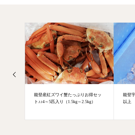
専用漬
能登産紅ズワイ蟹たっぷりお得セッ
能登宇
〉
ト♪♪4～5匹入り（1.5kg～2.5kg）
以上