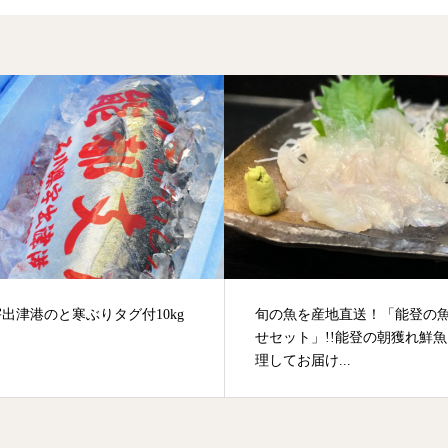
出津港のと寒ぶりタグ付10kg
旬の魚を産地直送！「能登の
せセット」!!能登の朝獲れ鮮
理してお届け...