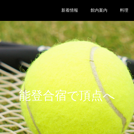
新着情報
館内案内
料理
能登合宿で頂点へ