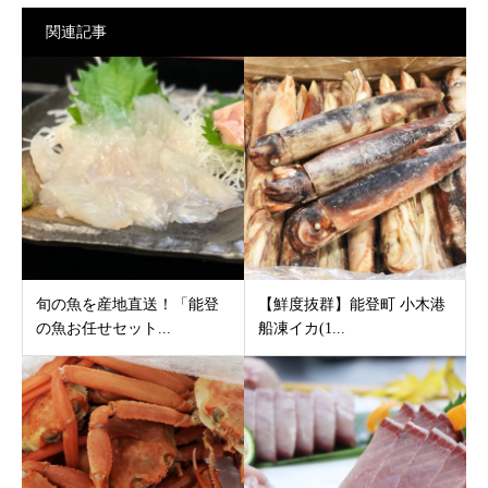
関連記事
旬の魚を産地直送！「能登
【鮮度抜群】能登町 小木港
の魚お任せセット...
船凍イカ(1...