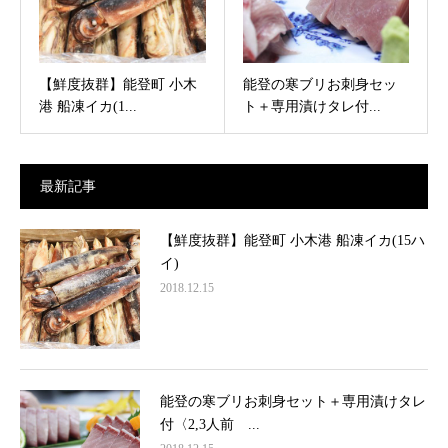
【鮮度抜群】能登町 小木
能登の寒ブリお刺身セッ
港 船凍イカ(1...
ト＋専用漬けタレ付...
最新記事
【鮮度抜群】能登町 小木港 船凍イカ(15ハ
イ)
2018.12.15
能登の寒ブリお刺身セット＋専用漬けタレ
付〈2,3人前 ...