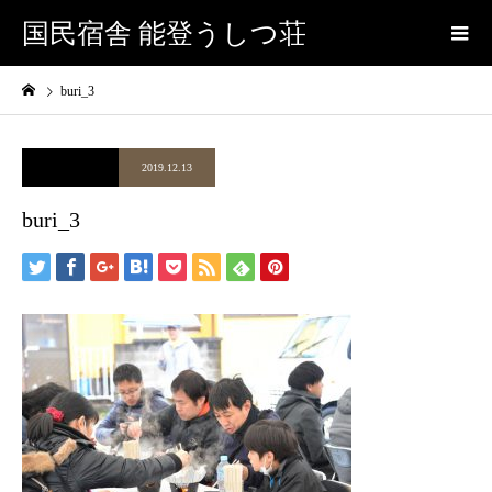
国民宿舎 能登うしつ荘
buri_3
2019.12.13
buri_3