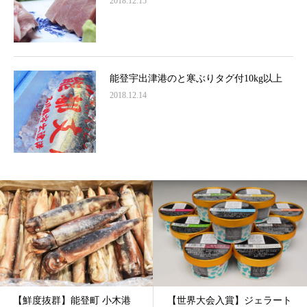
2018.12.15
能登宇出津港のと寒ぶりタグ付10kg以上
2018.12.14
【鮮度抜群】能登町 小木港
【世界大会入賞】ジェラート