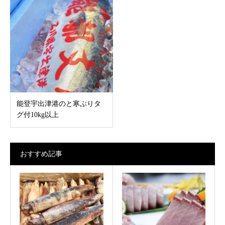
能登宇出津港のと寒ぶりタ
グ付10kg以上
おすすめ記事