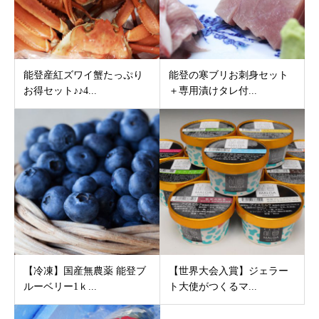
能登産紅ズワイ蟹たっぷり
能登の寒ブリお刺身セット
お得セット♪♪4...
＋専用漬けタレ付...
【冷凍】国産無農薬 能登ブ
【世界大会入賞】ジェラー
ルーベリー1ｋ...
ト大使がつくるマ...