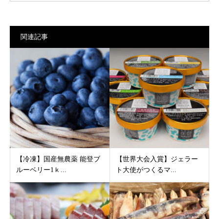
関連記事
【冷凍】国産無農薬 能登ブ
【世界大会入賞】ジェラー
ルーベリー1ｋ...
ト大使がつくるマ...