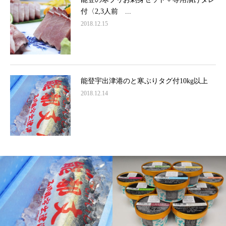
付〈2,3人前 ...
2018.12.15
能登宇出津港のと寒ぶりタグ付10kg以上
2018.12.14