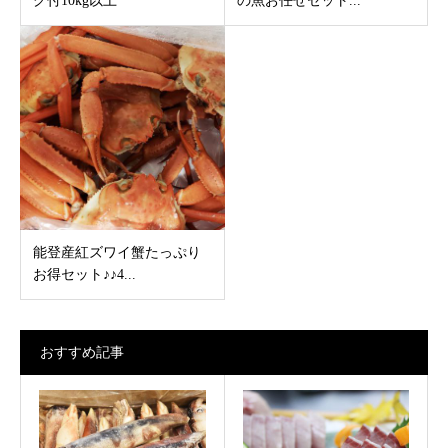
グ付10kg以上
の魚お任せセット...
能登産紅ズワイ蟹たっぷり
お得セット♪♪4...
おすすめ記事