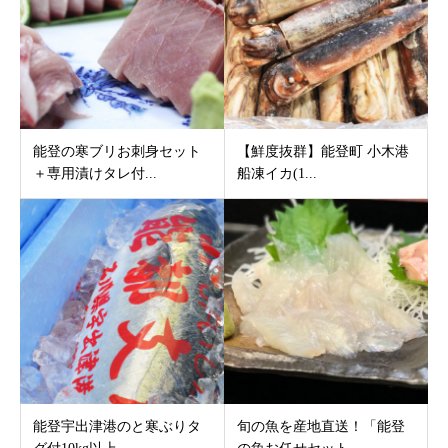
能登の寒ブリお刺身セット
【鮮度抜群】能登町 小木港
＋専用漬けタレ付...
船凍イカ(1...
能登宇出津港のと寒ぶりタ
旬の魚を産地直送！「能登