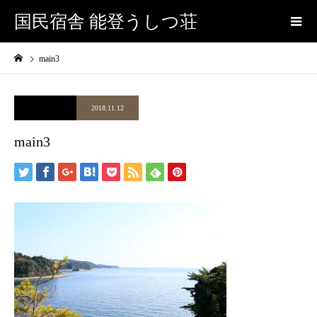
国民宿舎 能登うしつ荘
main3
2018.11.12
main3