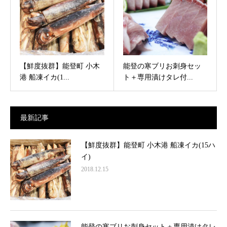
【鮮度抜群】能登町 小木
能登の寒ブリお刺身セッ
港 船凍イカ(1...
ト＋専用漬けタレ付...
最新記事
【鮮度抜群】能登町 小木港 船凍イカ(15ハ
イ)
2018.12.15
能登の寒ブリお刺身セット＋専用漬けタレ