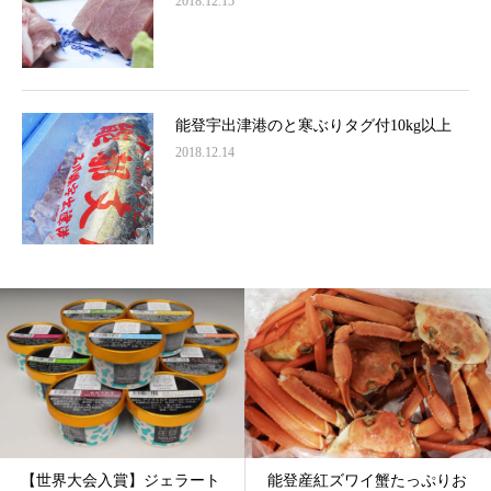
2018.12.15
能登宇出津港のと寒ぶりタグ付10kg以上
2018.12.14
【世界大会入賞】ジェラート
能登産紅ズワイ蟹たっぷりお