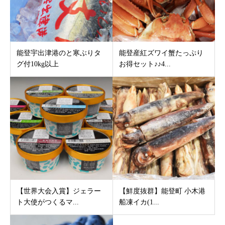
能登宇出津港のと寒ぶりタ
能登産紅ズワイ蟹たっぷり
グ付10kg以上
お得セット♪♪4...
【世界大会入賞】ジェラー
【鮮度抜群】能登町 小木港
ト大使がつくるマ...
船凍イカ(1...