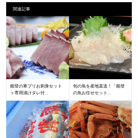
関連記事
能登の寒ブリお刺身セット
旬の魚を産地直送！「能登
＋専用漬けタレ付...
の魚お任せセット...