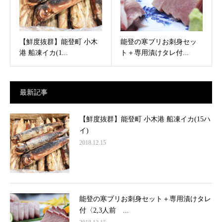
【鮮度抜群】能登町 小木
能登の寒ブリお刺身セッ
港 船凍イカ(1...
ト＋専用漬けタレ付...
最新記事
【鮮度抜群】能登町 小木港 船凍イカ(15ハ
イ)
2018.12.15
能登の寒ブリお刺身セット＋専用漬けタレ
付〈2,3人前 ...