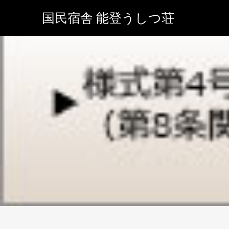
国民宿舎 能登うしつ荘