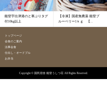
能登宇出津港のと寒ぶりタグ
【冷凍】国産無農薬 能登ブ
付10kg以上
ルーベリー1ｋｇ 【...
トップページ
会食のご案内
法事会食
仕出し・オードブル
お弁当
Copyright © 国民宿舎 能登うしつ荘 All Rights Reserved.