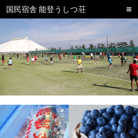
国民宿舎 能登うしつ荘