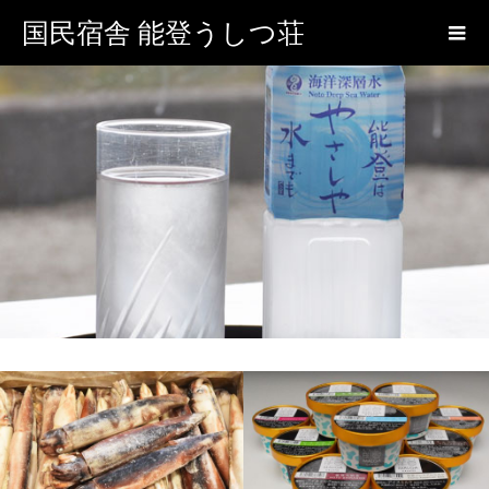
国民宿舎 能登うしつ荘