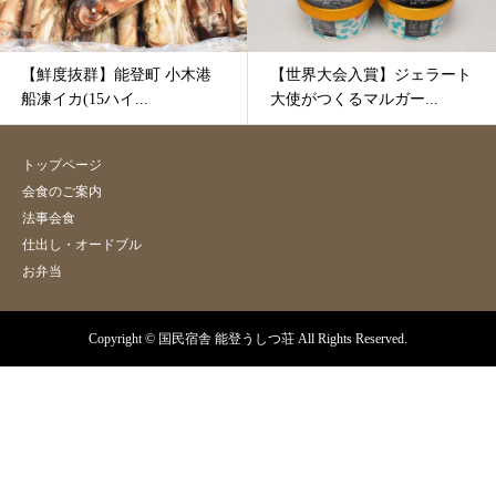
【鮮度抜群】能登町 小木港
【世界大会入賞】ジェラート
船凍イカ(15ハイ...
大使がつくるマルガー...
トップページ
会食のご案内
法事会食
仕出し・オードブル
お弁当
Copyright © 国民宿舎 能登うしつ荘 All Rights Reserved.