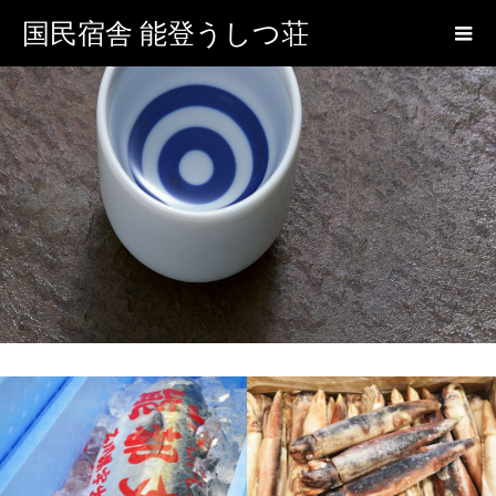
国民宿舎 能登うしつ荘