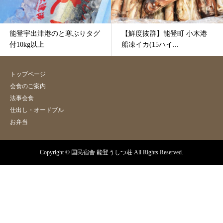
能登宇出津港のと寒ぶりタグ
【鮮度抜群】能登町 小木港
付10kg以上
船凍イカ(15ハイ...
トップページ
会食のご案内
法事会食
仕出し・オードブル
お弁当
Copyright © 国民宿舎 能登うしつ荘 All Rights Reserved.