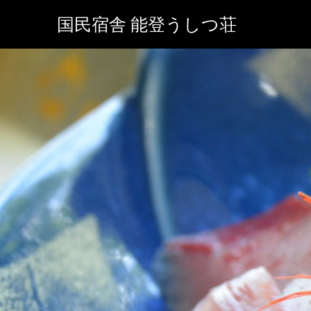
国民宿舎 能登うしつ荘