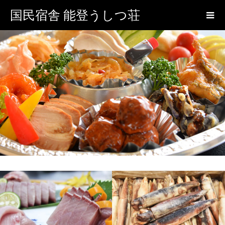
国民宿舎 能登うしつ荘