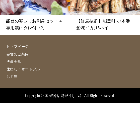
能登の寒ブリお刺身セット＋
【鮮度抜群】能登町 小木港
専用漬けタレ付〈2,...
船凍イカ(15ハイ...
トップページ
会食のご案内
法事会食
仕出し・オードブル
お弁当
Copyright © 国民宿舎 能登うしつ荘 All Rights Reserved.