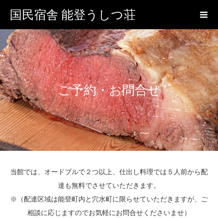
国民宿舎 能登うしつ荘
ご予約・お問合せ
当館では、オードブルで２つ以上、仕出し料理では５人前から配
達も無料でさせていただきます。
※（配達区域は能登町内と穴水町に限らせていただきますが、ご
相談に応じますのでお気軽にお問合せくださいませ）