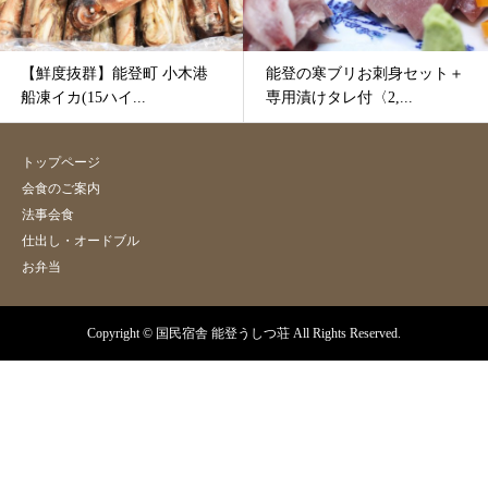
【鮮度抜群】能登町 小木港
能登の寒ブリお刺身セット＋
船凍イカ(15ハイ...
専用漬けタレ付〈2,...
トップページ
会食のご案内
法事会食
仕出し・オードブル
お弁当
Copyright © 国民宿舎 能登うしつ荘 All Rights Reserved.