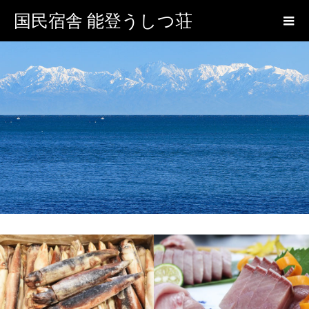
国民宿舎 能登うしつ荘